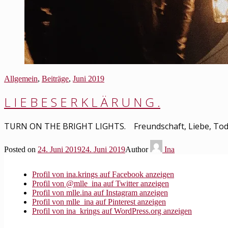
Allgemein
,
Beiträge
,
Juni 2019
L I E B E S E R K L Ä R U N G .
TURN ON THE BRIGHT LIGHTS. Freundschaft, Liebe, Tod un
Posted on
24. Juni 2019
24. Juni 2019
Author
Ina
Profil von ina.krings auf Facebook anzeigen
Profil von @mlle_ina auf Twitter anzeigen
Profil von mlle.ina auf Instagram anzeigen
Profil von mlle_ina auf Pinterest anzeigen
Profil von ina_krings auf WordPress.org anzeigen