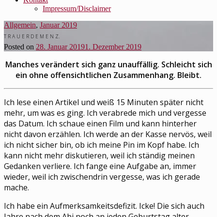
Impressum/Disclaimer
Allgemein
,
Januar 2019
T R A U E R D E M E N Z.
Posted on
28. Januar 2019
1. Dezember 2019
Manches verändert sich ganz unauffällig. Schleicht sich
ein ohne offensichtlichen Zusammenhang. Bleibt.
Ich lese einen Artikel und weiß 15 Minuten später nicht
mehr, um was es ging. Ich verabrede mich und vergesse
das Datum. Ich schaue einen Film und kann hinterher
nicht davon erzählen. Ich werde an der Kasse nervös, weil
ich nicht sicher bin, ob ich meine Pin im Kopf habe. Ich
kann nicht mehr diskutieren, weil ich ständig meinen
Gedanken verliere. Ich fange eine Aufgabe an, immer
wieder, weil ich zwischendrin vergesse, was ich gerade
mache.
Ich habe ein Aufmerksamkeitsdefizit. Icke! Die sich auch
Jahre nach dem Abi noch an jeden Geburtstag alter