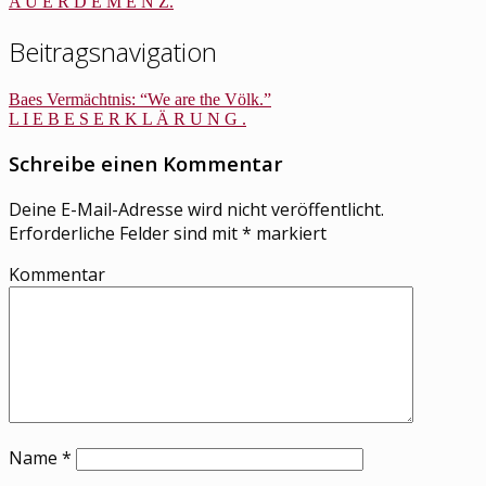
A U E R D E M E N Z.
Beitragsnavigation
Baes Vermächtnis: “We are the Völk.”
L I E B E S E R K L Ä R U N G .
Schreibe einen Kommentar
Deine E-Mail-Adresse wird nicht veröffentlicht.
Erforderliche Felder sind mit
*
markiert
Kommentar
Name
*